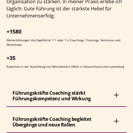
Organisation zu stärken. In meiner Praxis erlebe ich
täglich: Gute Führung ist der stärkste Hebel für
Unternehmenserfolg.
+1580
Weiterbildungen durchgeführte 1:1 oder 1:n Coachings, Trainings, Seminare und
Workshops
+35
Expertise in der Ausbildung von Mitarbeitern KMUs in Deutschland und Luxemburg
Führungskräfte Coaching stärkt
Führungskompetenz und Wirkung
Im Führungskräfte Coaching arbeiten wir gezielt an
Führungskräfte Coaching begleitet
den Kompetenzen, die in Ihrer konkreten
Übergänge und neue Rollen
Führungssituation den größten Unterschied machen.