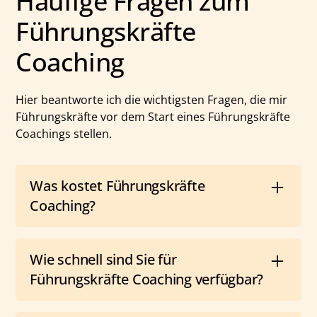
Häufige Fragen zum
Führungskräfte
Coaching
Hier beantworte ich die wichtigsten Fragen, die mir
Führungskräfte vor dem Start eines Führungskräfte
Coachings stellen.
Was kostet Führungskräfte
Coaching?
Die Kosten für Führungskräfte Coaching hängen von
Umfang, Anzahl der Sitzungen und Ihren
Wie schnell sind Sie für
individuellen Zielen ab. Ich erstelle Ihnen gerne ein
Führungskräfte Coaching verfügbar?
maßgeschneidertes Angebot auf Anfrage.
Meine Verfügbarkeit besprechen wir am besten