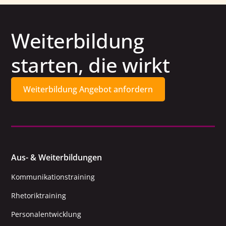
sind. Entscheidend ist nicht die Hierarchieebene,
sondern der Wille, sich als Führungspersönlichkeit
weiterzuentwickeln.
Weiterbildung
starten, die wirkt
Weiterbildung Angebot anfordern
Aus- & Weiterbildungen
Kommunikationstraining
Rhetoriktraining
Personalentwicklung