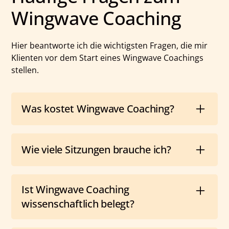
Wingwave Coaching
Hier beantworte ich die wichtigsten Fragen, die mir
Klienten vor dem Start eines Wingwave Coachings
stellen.
Was kostet Wingwave Coaching?
Die Kosten für Wingwave Coaching hängen von
Anzahl der Sitzungen und Ihren individuellen Zielen
Wie viele Sitzungen brauche ich?
ab. Ich erstelle Ihnen gerne ein maßgeschneidertes
Angebot auf Anfrage.
Das hängt vom Thema und Ihrer individuellen
Ausgangssituation ab. Wingwave Coaching ist eine
Ist Wingwave Coaching
Kurzzeitmethode, oft reichen bereits eine bis drei
wissenschaftlich belegt?
Sitzungen für spürbare Veränderungen. Den
genauen Bedarf klären wir im Erstgespräch.
Ja. Wingwave Coaching basiert auf den Erkenntnissen