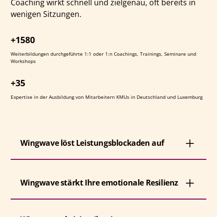
Coaching wirkt schnell und zielgenau, oft bereits in
wenigen Sitzungen.
+1580
Weiterbildungen durchgeführte 1:1 oder 1:n Coachings, Trainings, Seminare und
Workshops
+35
Expertise in der Ausbildung von Mitarbeitern KMUs in Deutschland und Luxemburg
Wingwave löst Leistungsblockaden auf
Ob Lampenfieber, Prüfungsangst, innere Blockaden
Wingwave stärkt Ihre emotionale Resilienz
bei wichtigen Entscheidungen oder wiederkehrende
Stressmuster: Wingwave Coaching setzt direkt an den
Ursachen an und löst, was Sie in Ihrer
Wingwave Coaching hilft Ihnen, belastende